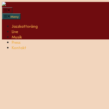
Hoppa
till
Meny
innehåll
Meny
Jazzkattsväng
Live
Musik
Press
Kontakt